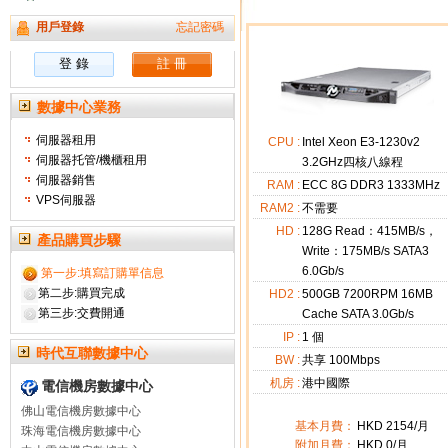
用戶登錄
忘記密碼
數據中心業務
伺服器租用
CPU :
Intel Xeon E3-1230v2
伺服器托管/機櫃租用
3.2GHz四核八線程
伺服器銷售
RAM :
ECC 8G DDR3 1333MHz
VPS伺服器
RAM2 :
不需要
HD :
128G Read：415MB/s，
產品購買步驟
Write：175MB/s SATA3
6.0Gb/s
第一步:填寫訂購單信息
第二步:購買完成
HD2 :
500GB 7200RPM 16MB
第三步:交費開通
Cache SATA 3.0Gb/s
IP :
1
個
時代互聯數據中心
BW :
共享 100Mbps
机房 :
港中國際
電信機房數據中心
佛山電信機房數據中心
基本月費：
HKD
2154
/月
珠海電信機房數據中心
附加月費：
HKD
0
/月