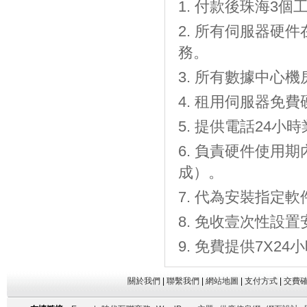
付款後珠海3個工
所有伺服器硬件
務。
所有數據中心機房
租用伺服器免費
提供電話24小時
負責硬件使用期
成）。
代為安裝指定軟
免收壹次性設置
免費提供7X2
關於我們
|
聯繫我們
|
網站地圖
|
支付方式
|
交費