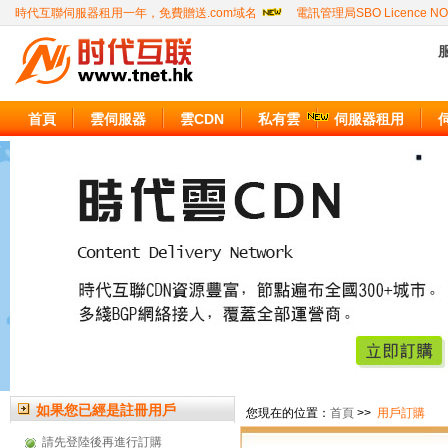
時代互聯伺服器租用一年，免費贈送.com域名
電訊管理局SBO Licence NO
服
首頁
雲伺服器
雲CDN
私有雲
伺服器租用
如果您已經是註冊用戶
您現在的位置：
首頁
>>
用戶訂購
請先登陸後再進行訂購