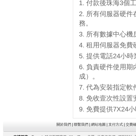
付款後珠海3個工
所有伺服器硬件
務。
所有數據中心機房
租用伺服器免費
提供電話24小時
負責硬件使用期
成）。
代為安裝指定軟
免收壹次性設置
免費提供7X2
關於我們
|
聯繫我們
|
網站地圖
|
支付方式
|
交費