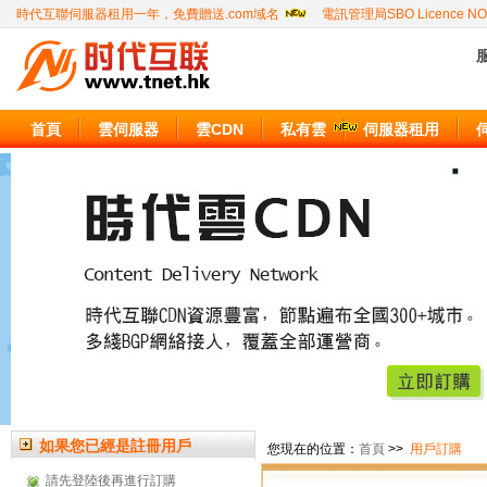
時代互聯伺服器租用一年，免費贈送.com域名
電訊管理局SBO Licence NO
服
首頁
雲伺服器
雲CDN
私有雲
伺服器租用
如果您已經是註冊用戶
您現在的位置：
首頁
>>
用戶訂購
請先登陸後再進行訂購