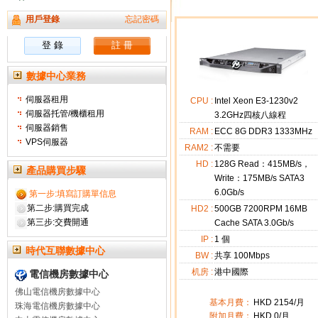
用戶登錄
忘記密碼
數據中心業務
伺服器租用
CPU :
Intel Xeon E3-1230v2
伺服器托管/機櫃租用
3.2GHz四核八線程
伺服器銷售
RAM :
ECC 8G DDR3 1333MHz
VPS伺服器
RAM2 :
不需要
HD :
128G Read：415MB/s，
產品購買步驟
Write：175MB/s SATA3
6.0Gb/s
第一步:填寫訂購單信息
第二步:購買完成
HD2 :
500GB 7200RPM 16MB
第三步:交費開通
Cache SATA 3.0Gb/s
IP :
1
個
時代互聯數據中心
BW :
共享 100Mbps
机房 :
港中國際
電信機房數據中心
佛山電信機房數據中心
基本月費：
HKD
2154
/月
珠海電信機房數據中心
附加月費：
HKD
0
/月