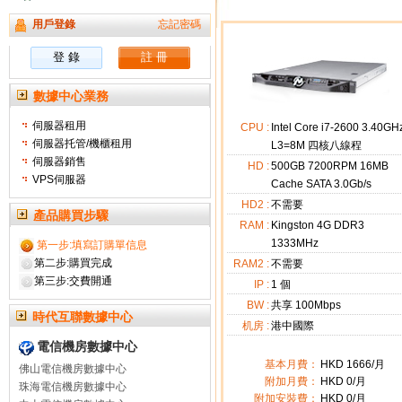
用戶登錄
忘記密碼
數據中心業務
伺服器租用
CPU :
Intel Core i7-2600 3.40GH
伺服器托管/機櫃租用
L3=8M 四核八線程
伺服器銷售
HD :
500GB 7200RPM 16MB
VPS伺服器
Cache SATA 3.0Gb/s
HD2 :
不需要
產品購買步驟
RAM :
Kingston 4G DDR3
1333MHz
第一步:填寫訂購單信息
第二步:購買完成
RAM2 :
不需要
第三步:交費開通
IP :
1
個
BW :
共享 100Mbps
時代互聯數據中心
机房 :
港中國際
電信機房數據中心
基本月費：
HKD
1666
/月
佛山電信機房數據中心
附加月費：
HKD
0
/月
珠海電信機房數據中心
附加安裝費：
HKD 0/月