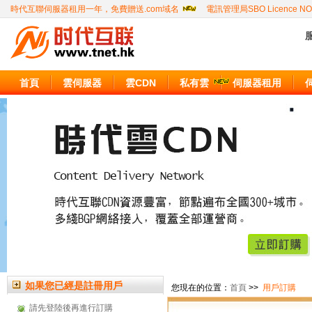
時代互聯伺服器租用一年，免費贈送.com域名
電訊管理局SBO Licence NO
服
首頁
雲伺服器
雲CDN
私有雲
伺服器租用
如果您已經是註冊用戶
您現在的位置：
首頁
>>
用戶訂購
請先登陸後再進行訂購