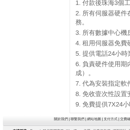
付款後珠海3個工
所有伺服器硬件
務。
所有數據中心機房
租用伺服器免費
提供電話24小時
負責硬件使用期
成）。
代為安裝指定軟
免收壹次性設置
免費提供7X2
關於我們
|
聯繫我們
|
網站地圖
|
支付方式
|
交費