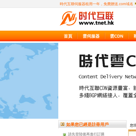
時代互聯伺服器租用一年，免費贈送.com域名
首頁
雲伺服器
雲CDN
如果您已經是註冊用戶
您現
請先登陸後再進行訂購