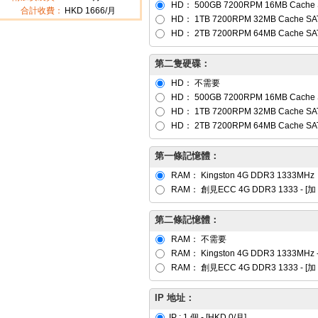
HD：
500GB 7200RPM 16MB Cache S
合計收費：
HKD
1666
/月
HD：
1TB 7200RPM 32MB Cache SAT
HD：
2TB 7200RPM 64MB Cache SAT
第二隻硬碟：
HD：
不需要
HD：
500GB 7200RPM 16MB Cache S
HD：
1TB 7200RPM 32MB Cache SAT
HD：
2TB 7200RPM 64MB Cache SAT
第一條記憶體：
RAM：
Kingston 4G DDR3 1333MHz
RAM：
創見ECC 4G DDR3 1333
- [
加 
第二條記憶體：
RAM：
不需要
RAM：
Kingston 4G DDR3 1333MHz
-
RAM：
創見ECC 4G DDR3 1333
- [
加 
IP 地址：
IP : 1 個 - [HKD 0/月]