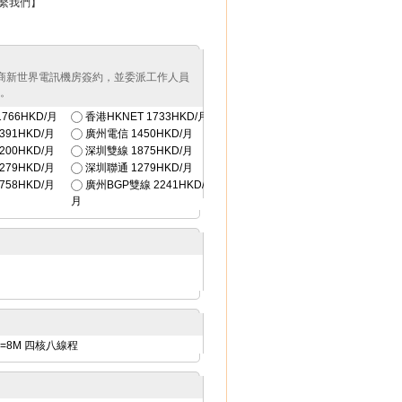
繫我們】
供商新世界電訊機房簽約，並委派工作人員
證。
766HKD/月
香港HKNET
1733HKD/月
391HKD/月
廣州電信
1450HKD/月
200HKD/月
深圳雙線
1875HKD/月
279HKD/月
深圳聯通
1279HKD/月
758HKD/月
廣州BGP雙線
2241HKD/
月
Hz L3=8M 四核八線程