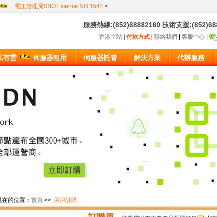
電訊管理局SBO Licence NO.1544
<
服務熱線:(852)68882160 技術支援:(852)6
香港主站
|
付款方式
|
聯絡我們
|
客服中心
|
私有雲
伺服器租用
伺服器託管
解決方案
代辦服務
在的位置：
首頁
>>
用戶訂購