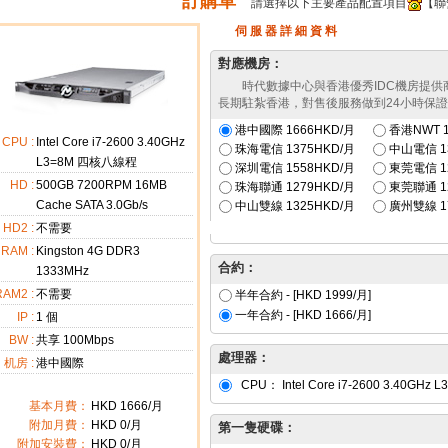
訂購單
請選擇以下主要產品配置項目
【聯
伺 服 器 詳 細 資 料
對應機房：
時代數據中心與香港優秀IDC機房提
長期駐紮香港，對售後服務做到24小時保
港中國際
1666HKD/月
香港NWT
1
CPU :
Intel Core i7-2600 3.40GHz
珠海電信
1375HKD/月
中山電信
1
L3=8M 四核八線程
深圳電信
1558HKD/月
東莞電信
1
HD :
500GB 7200RPM 16MB
珠海聯通
1279HKD/月
東莞聯通
1
Cache SATA 3.0Gb/s
中山雙線
1325HKD/月
廣州雙線
1
HD2 :
不需要
RAM :
Kingston 4G DDR3
合約：
1333MHz
RAM2 :
不需要
半年合約 - [HKD
1999
/月]
一年合約 - [HKD
1666
/月]
IP :
1
個
BW :
共享 100Mbps
處理器：
机房 :
港中國際
CPU：
Intel Core i7-2600 3.40G
基本月費：
HKD
1666
/月
附加月費：
HKD
0
/月
第一隻硬碟：
附加安裝費：
HKD 0/月