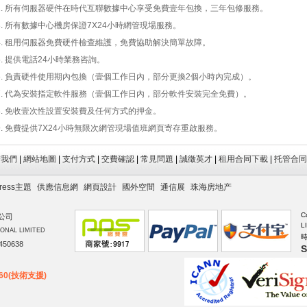
所有伺服器硬件在時代互聯數據中心享受免費壹年包換，三年包修服務。
所有數據中心機房保證7X24小時網管現場服務。
租用伺服器免費硬件檢查維護，免費協助解決簡單故障。
提供電話24小時業務咨詢。
負責硬件使用期內包換（壹個工作日內，部分更換2個小時內完成）。
代為安裝指定軟件服務（壹個工作日內，部分軟件安裝完全免費）。
免收壹次性設置安裝費及任何方式的押金。
免費提供7X24小時無限次網管現場值班網頁寄存重啟服務。
繫我們
|
網站地圖
|
支付方式
|
交費確認
|
常見問題
|
誠徵英才
|
租用合同下載
|
托管合同
ress主題
供應信息網
網頁設計
國外空間
通信展
珠海房地产
C
公司
L
ONAL LIMITED
時
50638
S
160(技術支援)