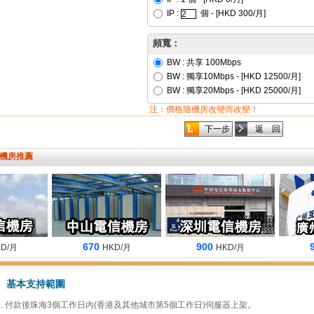
IP :
個 - [HKD
300
/月]
頻寬：
BW :
共享 100Mbps
BW :
獨享10Mbps
- [HKD
12500
/月]
BW :
獨享20Mbps
- [HKD
25000
/月]
注：價格隨機房改變而改變！
機房推薦
670
900
90
月
HKD/月
HKD/月
基本支持範圍
付款後珠海3個工作日內(香港及其他城市第5個工作日)伺服器上架。