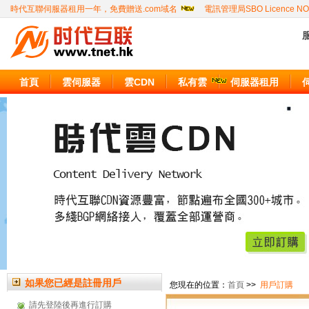
時代互聯伺服器租用一年，免費贈送.com域名
電訊管理局SBO Licence NO
服
首頁
雲伺服器
雲CDN
私有雲
伺服器租用
如果您已經是註冊用戶
您現在的位置：
首頁
>>
用戶訂購
請先登陸後再進行訂購