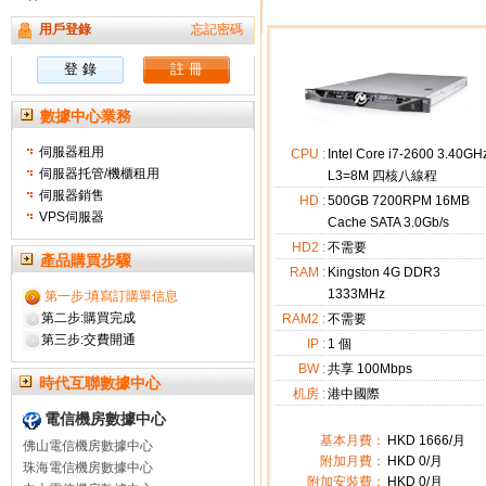
用戶登錄
忘記密碼
數據中心業務
伺服器租用
CPU :
Intel Core i7-2600 3.40GH
伺服器托管/機櫃租用
L3=8M 四核八線程
伺服器銷售
HD :
500GB 7200RPM 16MB
VPS伺服器
Cache SATA 3.0Gb/s
HD2 :
不需要
產品購買步驟
RAM :
Kingston 4G DDR3
1333MHz
第一步:填寫訂購單信息
第二步:購買完成
RAM2 :
不需要
第三步:交費開通
IP :
1
個
BW :
共享 100Mbps
時代互聯數據中心
机房 :
港中國際
電信機房數據中心
基本月費：
HKD
1666
/月
佛山電信機房數據中心
附加月費：
HKD
0
/月
珠海電信機房數據中心
附加安裝費：
HKD 0/月