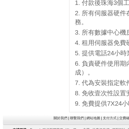
付款後珠海3個工
所有伺服器硬件
務。
所有數據中心機房
租用伺服器免費
提供電話24小時
負責硬件使用期
成）。
代為安裝指定軟
免收壹次性設置
免費提供7X2
關於我們
|
聯繫我們
|
網站地圖
|
支付方式
|
交費