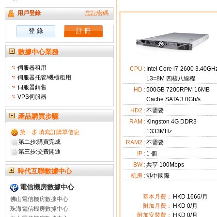
用戶登錄
忘記密碼
數據中心業務
伺服器租用
CPU :
Intel Core i7-2600 3.40GH
伺服器托管/機櫃租用
L3=8M 四核八線程
伺服器銷售
HD :
500GB 7200RPM 16MB
VPS伺服器
Cache SATA 3.0Gb/s
HD2 :
不需要
產品購買步驟
RAM :
Kingston 4G DDR3
1333MHz
第一步:填寫訂購單信息
第二步:購買完成
RAM2 :
不需要
第三步:交費開通
IP :
1
個
BW :
共享 100Mbps
時代互聯數據中心
机房 :
港中國際
電信機房數據中心
基本月費：
HKD
1666
/月
佛山電信機房數據中心
附加月費：
HKD
0
/月
珠海電信機房數據中心
附加安裝費：
HKD 0/月