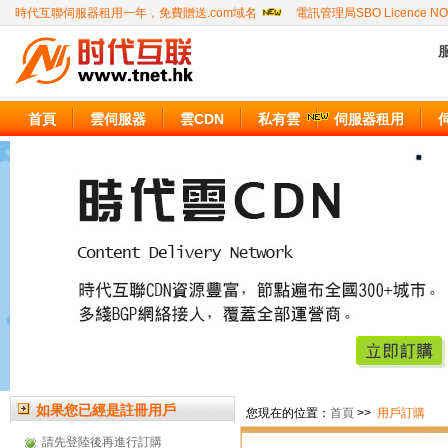
時代互聯伺服器租用一年，免費贈送.com域名
電訊管理局SBO Licence NO
服
首頁
雲伺服器
雲CDN
私有雲
伺服器租用
如果您已經是註冊用戶
您現在的位置：
首頁
>>
用戶訂購
請先登陸後再進行訂購