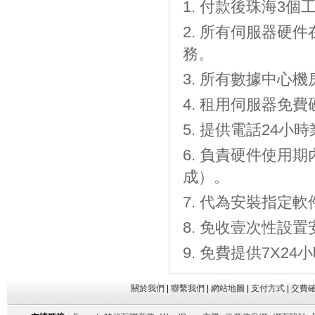
付款後珠海3個工
所有伺服器硬件
務。
所有數據中心機房
租用伺服器免費
提供電話24小時
負責硬件使用期
成）。
代為安裝指定軟
免收壹次性設置
免費提供7X2
關於我們
|
聯繫我們
|
網站地圖
|
支付方式
|
交費