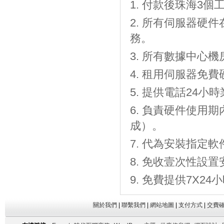
付款後珠海3個工
所有伺服器硬件
務。
所有數據中心機房
租用伺服器免費
提供電話24小時
負責硬件使用期
成）。
代為安裝指定軟
免收壹次性設置
免費提供7X2
關於我們
|
聯繫我們
|
網站地圖
|
支付方式
|
交費