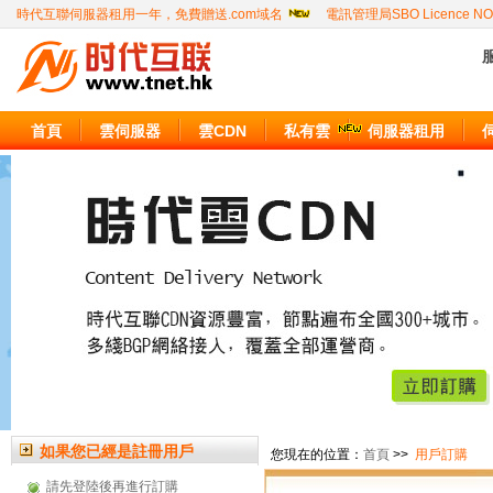
時代互聯伺服器租用一年，免費贈送.com域名
電訊管理局SBO Licence NO
服
首頁
雲伺服器
雲CDN
私有雲
伺服器租用
如果您已經是註冊用戶
您現在的位置：
首頁
>>
用戶訂購
請先登陸後再進行訂購