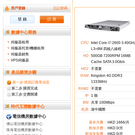
用戶登錄
忘記密碼
數據中心業務
伺服器租用
CPU :
Intel Core i7-2600 3.40GH
伺服器托管/機櫃租用
L3=8M 四核八線程
伺服器銷售
HD :
500GB 7200RPM 16MB
VPS伺服器
Cache SATA 3.0Gb/s
HD2 :
不需要
產品購買步驟
RAM :
Kingston 4G DDR3
1333MHz
第一步:填寫訂購單信息
第二步:購買完成
RAM2 :
不需要
第三步:交費開通
IP :
1
個
BW :
共享 100Mbps
時代互聯數據中心
机房 :
港中國際
電信機房數據中心
基本月費：
HKD
1666
/月
佛山電信機房數據中心
附加月費：
HKD
0
/月
珠海電信機房數據中心
附加安裝費：
HKD 0/月