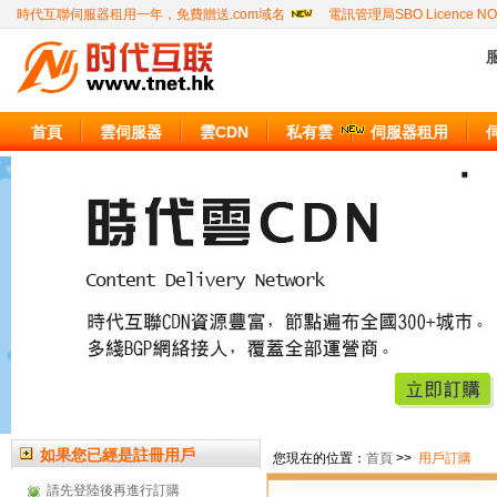
時代互聯伺服器租用一年，免費贈送.com域名
電訊管理局SBO Licence NO
服
首頁
雲伺服器
雲CDN
私有雲
伺服器租用
如果您已經是註冊用戶
您現在的位置：
首頁
>>
用戶訂購
請先登陸後再進行訂購