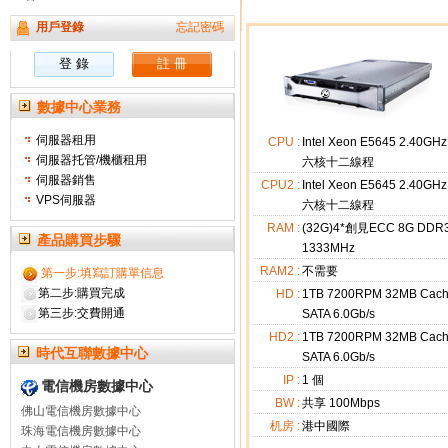
用戶登錄
忘記密碼
數據中心業務
伺服器租用
CPU :
Intel Xeon E5645 2.40GHz
伺服器托管/機櫃租用
六核十二線程
伺服器銷售
CPU2 :
Intel Xeon E5645 2.40GHz
VPS伺服器
六核十二線程
RAM :
(32G)4*創見ECC 8G DDR
產品購買步驟
1333MHz
RAM2 :
不需要
第一步:填寫訂購單信息
第二步:購買完成
HD :
1TB 7200RPM 32MB Cac
第三步:交費開通
SATA 6.0Gb/s
HD2 :
1TB 7200RPM 32MB Cac
時代互聯數據中心
SATA 6.0Gb/s
IP :
1
個
電信機房數據中心
BW :
共享 100Mbps
佛山電信機房數據中心
机房 :
港中國際
珠海電信機房數據中心