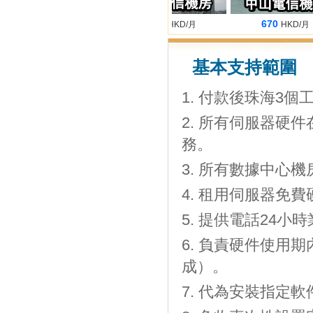
680
660
670
HKD/月
HKD/月
HKD/月
基本支持範圍
付款後珠海3個工
所有伺服器硬件
務。
所有數據中心機房
租用伺服器免費
提供電話24小時
負責硬件使用期
成）。
代為安裝指定軟