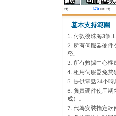
680
660
670
HKD/月
HKD/月
HKD/月
基本支持範圍
付款後珠海3個工
所有伺服器硬件
務。
所有數據中心機房
租用伺服器免費
提供電話24小時
負責硬件使用期
成）。
代為安裝指定軟