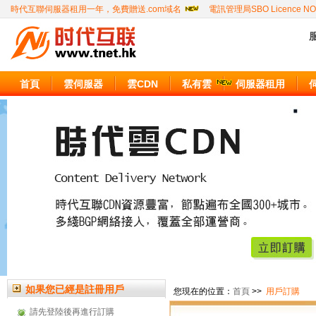
時代互聯伺服器租用一年，免費贈送.com域名
電訊管理局SBO Licence NO
服
首頁
雲伺服器
雲CDN
私有雲
伺服器租用
如果您已經是註冊用戶
您現在的位置：
首頁
>>
用戶訂購
請先登陸後再進行訂購