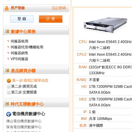
用戶登錄
忘記密碼
數據中心業務
伺服器租用
CPU :
Intel Xeon E5645 2.40GHz
伺服器托管/機櫃租用
六核十二線程
伺服器銷售
CPU2 :
Intel Xeon E5645 2.40GHz
VPS伺服器
六核十二線程
RAM :
(32G)4*創見ECC 8G DDR
產品購買步驟
1333MHz
RAM2 :
不需要
第一步:填寫訂購單信息
第二步:購買完成
HD :
1TB 7200RPM 32MB Cac
第三步:交費開通
SATA 6.0Gb/s
HD2 :
1TB 7200RPM 32MB Cac
時代互聯數據中心
SATA 6.0Gb/s
IP :
1
個
電信機房數據中心
BW :
共享 100Mbps
佛山電信機房數據中心
机房 :
港中國際
珠海電信機房數據中心