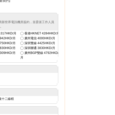
繫我們】
供商新世界電訊機房簽約，並委派工作人員
證。
317HKD/月
香港HKNET
4284HKD/月
942HKD/月
廣州電信
4000HKD/月
750HKD/月
深圳雙線
4425HKD/月
830HKD/月
深圳聯通
3830HKD/月
309HKD/月
廣州BGP雙線
4792HKD/
月
z 六核十二線程