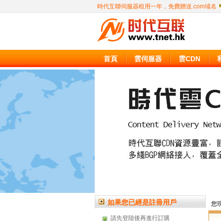
時代互聯伺服器租用一年，免費贈送.com域名
首頁
雲伺服器
雲CDN
如果您已經是註冊用戶
您現
請先登陸後再進行訂購