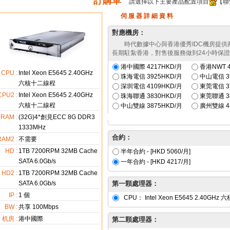
訂購單
請選擇以下主要產品配置項目
【聯
伺 服 器 詳 細 資 料
對應機房：
時代數據中心與香港優秀IDC機房提
長期駐紮香港，對售後服務做到24小時保
港中國際
4217HKD/月
香港NWT
4
CPU :
Intel Xeon E5645 2.40GHz
珠海電信
3925HKD/月
中山電信
3
六核十二線程
深圳電信
4109HKD/月
東莞電信
3
CPU2 :
Intel Xeon E5645 2.40GHz
珠海聯通
3830HKD/月
東莞聯通
3
六核十二線程
中山雙線
3875HKD/月
廣州雙線
4
RAM :
(32G)4*創見ECC 8G DDR3
1333MHz
合約：
RAM2 :
不需要
HD :
1TB 7200RPM 32MB Cache
半年合約 - [HKD
5060
/月]
SATA 6.0Gb/s
一年合約 - [HKD
4217
/月]
HD2 :
1TB 7200RPM 32MB Cache
SATA 6.0Gb/s
第一顆處理器：
IP :
1
個
CPU：
Intel Xeon E5645 2.40GH
BW :
共享 100Mbps
机房 :
港中國際
第二顆處理器：