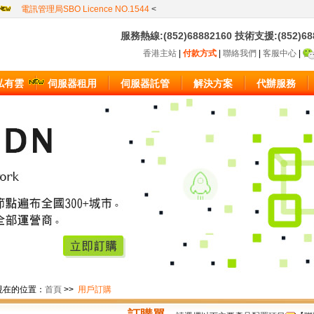
電訊管理局SBO Licence NO.1544
<
服務熱線:(852)68882160 技術支援:(852)6
香港主站
|
付款方式
|
聯絡我們
|
客服中心
|
私有雲
伺服器租用
伺服器託管
解決方案
代辦服務
在的位置：
首頁
>>
用戶訂購