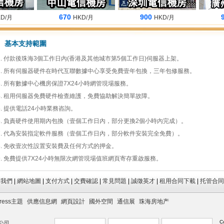
670
900
90
月
HKD/月
HKD/月
基本支持範圍
付款後珠海3個工作日內(香港及其他城市第5個工作日)伺服器上架。
所有伺服器硬件在時代互聯數據中心享受免費壹年包換，三年包修服務。
所有數據中心機房保證7X24小時網管現場服務。
租用伺服器免費硬件檢查維護，免費協助解決簡單故障。
提供電話24小時業務咨詢。
負責硬件使用期內包換（壹個工作日內，部分更換2個小時內完成）。
代為安裝指定軟件服務（壹個工作日內，部分軟件安裝完全免費）。
免收壹次性設置安裝費及任何方式的押金。
免費提供7X24小時無限次網管現場值班網頁寄存重啟服務。
繫我們
|
網站地圖
|
支付方式
|
交費確認
|
常見問題
|
誠徵英才
|
租用合同下載
|
托管合同
ress主題
供應信息網
網頁設計
國外空間
通信展
珠海房地产
C
公司