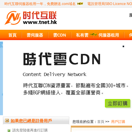
時代互聯伺服器租用一年，免費贈送.com域名
電訊管理局SBO Licence NO
服
首頁
雲伺服器
雲CDN
私有雲
伺服器租用
如果您已經是註冊用戶
您現在的位置：
首頁
>>
用戶訂購
請先登陸後再進行訂購