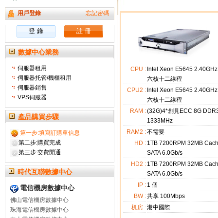
用戶登錄
忘記密碼
數據中心業務
伺服器租用
CPU :
Intel Xeon E5645 2.40GHz
伺服器托管/機櫃租用
六核十二線程
伺服器銷售
CPU2 :
Intel Xeon E5645 2.40GHz
VPS伺服器
六核十二線程
RAM :
(32G)4*創見ECC 8G DDR
產品購買步驟
1333MHz
RAM2 :
不需要
第一步:填寫訂購單信息
第二步:購買完成
HD :
1TB 7200RPM 32MB Cac
第三步:交費開通
SATA 6.0Gb/s
HD2 :
1TB 7200RPM 32MB Cac
時代互聯數據中心
SATA 6.0Gb/s
IP :
1
個
電信機房數據中心
BW :
共享 100Mbps
佛山電信機房數據中心
机房 :
港中國際
珠海電信機房數據中心