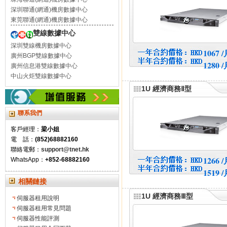
深圳聯通(網通)機房數據中心
東莞聯通(網通)機房數據中心
雙線數據中心
深圳雙線機房數據中心
1067 
廣州BGP雙線數據中心
1280 
廣州信息港雙線數據中心
中山火炬雙線數據中心
1U 經濟商務Ⅱ型
聯系我們
客戶經理：
梁小姐
電 話：
(852)68882160
聯絡電郵：
support@tnet.hk
1266 
WhatsApp：
+852-68882160
1519 
相關鏈接
1U 經濟商務Ⅲ型
伺服器租用說明
伺服器租用常見問題
伺服器性能評測