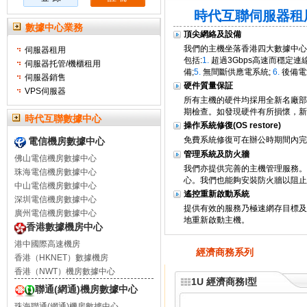
時代互聯伺服器租
數據中心業務
頂尖網絡及設備
我們的主機坐落香港四大數據中心:港中
伺服器租用
包括:
1.
超過3Gbps高速而穩定連線
伺服器托管/機櫃租用
備;
5.
無間斷供應電系統;
6.
後備電
伺服器銷售
硬件質量保証
VPS伺服器
所有主機的硬件均採用全新名廠部
期檢查。如發現硬件有所損懷，新
時代互聯數據中心
操作系統修復(OS restore)
免費系統修復可在辦公時期間內完
電信機房數據中心
管理系統及防火牆
佛山電信機房數據中心
我們亦提供完善的主機管理服務。
珠海電信機房數據中心
心。我們也能夠安裝防火牆以阻止
中山電信機房數據中心
遙控重新啟動系統
深圳電信機房數據中心
提供有效的服務乃極速網存目標及
廣州電信機房數據中心
地重新啟動主機。
香港數據機房中心
港中國際高速機房
經濟商務系列
標
香港（HKNET）數據機房
香港（NWT）機房數據中心
1U 經濟商務Ⅰ型
聯通(網通)機房數據中心
珠海聯通(網通)機房數據中心