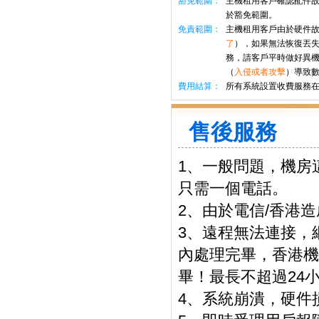
豁免範圍：
主機租用客戶確認配件故
於豁免範圍。
免責範圍：
主機租用客戶由於硬件
了
），如果無法恢復丟失
務，請客戶平時做好異
（
入侵或者攻擊
）導致
費用結算：
所有系統設置收費服務在
售後服務
1、一般問題，機房
只需一個電話。
2、由於電信/香港
3、遠程無法連接，
內處理完畢，香港機
畢！最長不超過24
4、系統崩潰，硬件