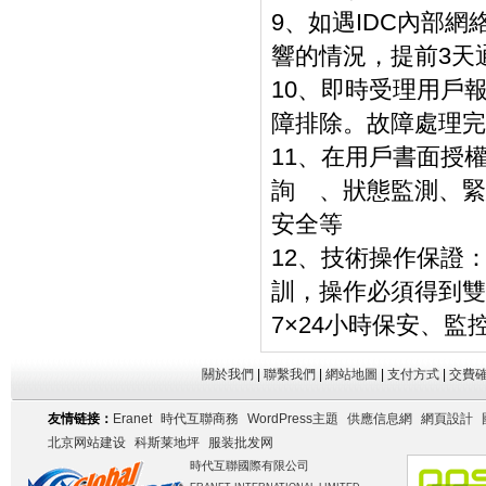
9、如遇IDC內部
響的情況，提前3天
10、即時受理用戶
障排除。故障處理完
11、在用戶書面授
詢 、狀態監測、
安全等
12、技術操作保證
訓，操作必須得到雙
7×24小時保安、監
關於我們
|
聯繫我們
|
網站地圖
|
支付方式
|
交費
友情链接：
Eranet
時代互聯商務
WordPress主題
供應信息網
網頁設計
北京网站建设
科斯莱地坪
服装批发网
時代互聯國際有限公司